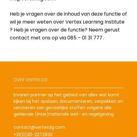
Heb je vragen over de inhoud van deze functie of
wil je meer weten over Vertex Learning Institute
? Heb je vragen over de functie? Neem gerust
contact met ons op via 085 – 01 31 777.
OVER VERTEX DG
Ervaren partner op het gebied van alles wat komt
kijken bij het opslaan, documenteren, verpakken en
vervoeren van gevaarlijke stoffen volgens alle
geldende (inter)nationale wet- en regelgeving.
contact@vertexdg.com
+31(0)20-2272930