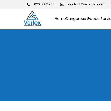
020-2272930
contact@vertexdg.com
Home
Dangerous Goods Servi