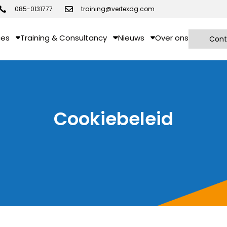
085-0131777
training@vertexdg.com
ces
Training & Consultancy
Nieuws
Over ons
Cont
Cookiebeleid