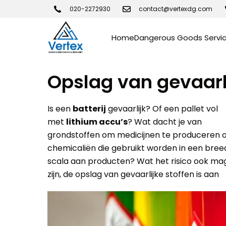
020-2272930
contact@vertexdg.com
Home
Dangerous Goods Servi
Opslag van gevaarli
Is een
batterij
gevaarlijk? Of een pallet vol
met
lithium accu’s
? Wat dacht je van
materialen opslaan, voor een dag of langere
grondstoffen om medicijnen te produceren o
periode volgens de van toepassing zijnd
chemicaliën die gebruikt worden in een bree
opslagvereisten. Neem contact op met éé
scala aan producten? Wat het risico ook ma
van onze medewerkers voor d
zijn, de opslag van gevaarlijke stoffen is aan