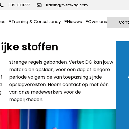
085-0131777
training@vertexdg.com
ces
Training & Consultancy
Nieuws
Over ons
Cont
jke stoffen
strenge regels gebonden. Vertex DG kan jouw
f
e
d
n
g
e
mogelijkheden.