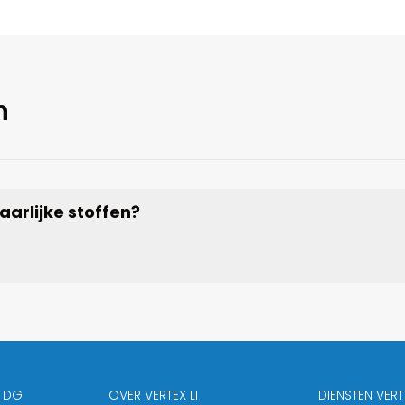
n
aarlijke stoffen?
X DG
OVER VERTEX LI
DIENSTEN VERTE