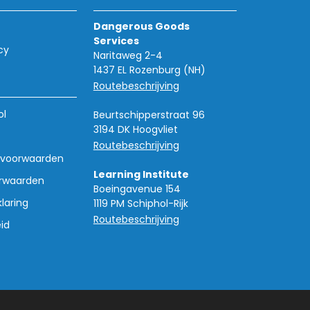
Dangerous Goods
Services
cy
Naritaweg 2-4
1437 EL Rozenburg (NH)
Routebeschrijving
ol
Beurtschipperstraat 96
3194 DK Hoogvliet
Routebeschrijving
voorwaarden
Learning Institute
rwaarden
Boeingavenue 154
laring
1119 PM Schiphol-Rijk
Routebeschrijving
id