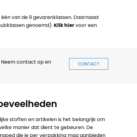
n één van de 9 gevarenklassen. Daarnaast
l subklassen genoemd).
Klik hier
voor een
t? Neem contact op en
CONTACT
hoeveelheden
ijke stoffen en artikelen is het belangrijk om
elke manier dat dient te gebeuren. De
goed die je per verpakking mag aanbieden