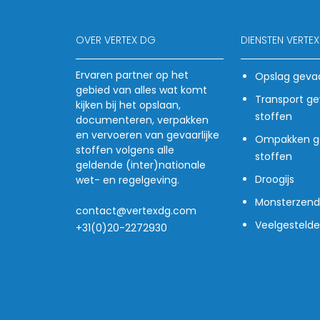
OVER VERTEX DG
DIENSTEN VERTE
Ervaren partner op het
Opslag gevaa
gebied van alles wat komt
Transport gev
kijken bij het opslaan,
stoffen
documenteren, verpakken
en vervoeren van gevaarlijke
Ompakken ge
stoffen volgens alle
stoffen
geldende (inter)nationale
Droogijs
wet- en regelgeving.
Monsterzend
contact@vertexdg.com
Veelgesteld
+31(0)20-2272930