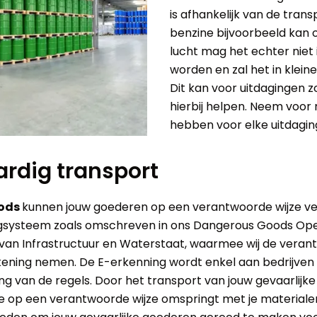
is afhankelijk van de tran
benzine bijvoorbeeld kan 
lucht mag het echter niet
worden en zal het in kle
Dit kan voor uitdagingen 
hierbij helpen. Neem voor 
hebben voor elke uitdagin
rdig transport
oods
kunnen jouw goederen op een verantwoorde wijze v
ingsysteem zoals omschreven in ons Dangerous Goods Op
van Infrastructuur en Waterstaat, waarmee wij de veran
ekening nemen. De E-erkenning wordt enkel aan bedrijven
ing van de regels. Door het transport van jouw gevaarlij
 je op een verantwoorde wijze omspringt met je material