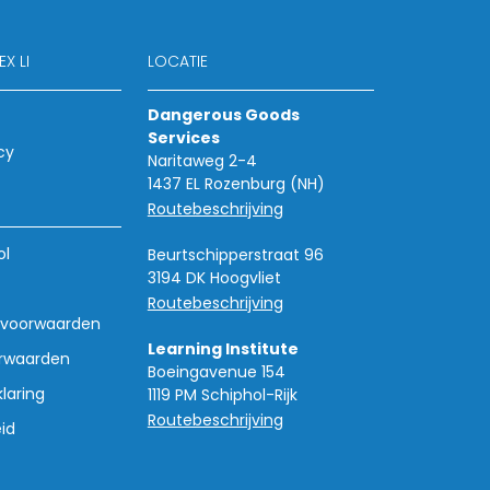
X LI
LOCATIE
Dangerous Goods
Services
cy
Naritaweg 2-4
1437 EL Rozenburg (NH)
Routebeschrijving
ol
Beurtschipperstraat 96
3194 DK Hoogvliet
Routebeschrijving
voorwaarden
Learning Institute
rwaarden
Boeingavenue 154
laring
1119 PM Schiphol-Rijk
Routebeschrijving
id