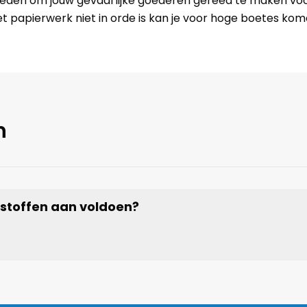
dheden om jouw gevaarlijke goederen gereed te maken voo
et papierwerk niet in orde is kan je voor hoge boetes ko
n
 stoffen aan voldoen?