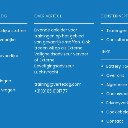
X DG
OVER VERTEX LI
DIENSTEN VERTE
Erkende opleider voor
rlijke stoffen
Trainingen
trainingen op het gebied
aarlijke
Consultan
van gevaarlijke stoffen. Ook
treden wij op als Externe
LINKS
Veiligheidsadviseur vervoer
vaarlijke
of Externe
Beveiligingsadviseur
Battery To
Luchtvracht.
Over ons
ingen
training@vertexdg.com
Algemene 
e vragen
+31(0)85 0131777
Cursusvoo
Privacyverk
Cookiebele
Contact