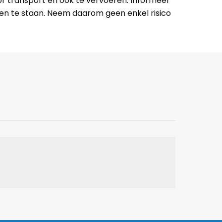
r transport en ook te vervoeren. Informeer
men te staan. Neem daarom geen enkel risico