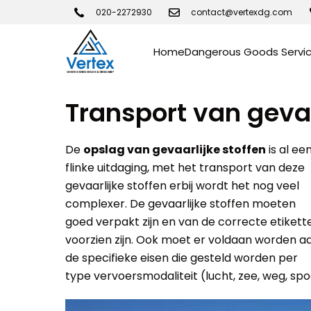
020-2272930
contact@vertexdg.com
Home
Dangerous Goods Servi
Transport van geva
De
opslag van gevaarlijke stoffen
is al ee
of een combinatie hiervan). Bovendien zijn 
flinke uitdaging, met het transport van deze
gevaarlijke stoffen erbij wordt het nog veel
complexer. De gevaarlijke stoffen moeten
goed verpakt zijn en van de correcte etikett
voorzien zijn. Ook moet er voldaan worden a
de specifieke eisen die gesteld worden per
type vervoersmodaliteit (lucht, zee, weg, sp