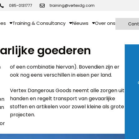
085-0131777
training@vertexdg.com
ces
Training & Consultancy
Nieuws
Over ons
Cont
arlijke goederen
n
er
ook nog eens verschillen in eisen per land.
Vertex Dangerous Goods neemt alle zorgen uit
handen en regelt transport van gevaarlijke
en
stoffen en artikelen voor zowel kleine als grote
an
projecten.
oor