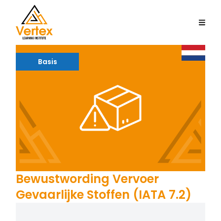
Basis
Bewustwording Vervoer
Gevaarlijke Stoffen (IATA 7.2)