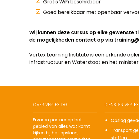
Gratis WiFi beschikbaar
Goed bereikbaar met openbaar vervoe
Wij kunnen deze cursus op elke gewenste ti
de mogelijkheden contact op via training
Vertex Learning Institute is een erkende opl
Infrastructuur en Waterstaat en het ministerie
OVER VERTEX DG
DIENSTEN VERTE
Ervaren partner op het
Opslag gevaa
gebied van alles wat komt
Transport gev
kijken bij het opslaan,
stoffen