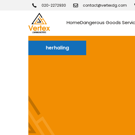
020-2272930
contact@vertexdg.com
Home
Dangerous Goods Servi
herhaling