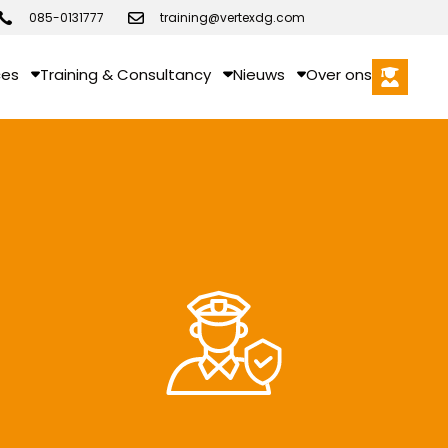
085-0131777
training@vertexdg.com
ces
Training & Consultancy
Nieuws
Over ons