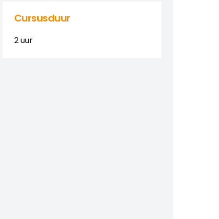
Cursusduur
2 uur