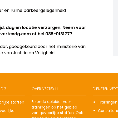
r en ruime parkeergelegenheid
jd, dag en locatie verzorgen. Neem voor
@vertexdg.com of bel 085-0131777.
eider, goedgekeurd door het ministerie van
 van Justitie en Veiligheid.
X DG
OVER VERTEX LI
DIENSTEN VERTE
Erkende opleider voor
rlijke stoffen
Trainingen
trainingen op het gebied
aarlijke
Consultan
van gevaarlijke stoffen. Ook