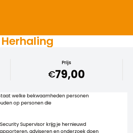
 Herhaling
Prijs
79,00
€
98 staat welke bekwaamheden personen
u­den op personen die
ecurity Supervisor krijg je hernieuwd
, rapporteren, adviseren en onderzoek doen