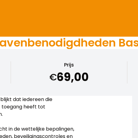
havenbenodigdheden Bas
Prijs
69,00
€
blijkt dat iedereen die
e toegang heeft tot
n.
cht in de wettelijke bepalingen,
eden, beveiligingscontroles en