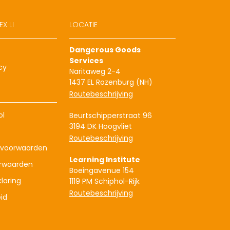
X LI
LOCATIE
Dangerous Goods
Services
cy
Naritaweg 2-4
1437 EL Rozenburg (NH)
Routebeschrijving
ol
Beurtschipperstraat 96
3194 DK Hoogvliet
Routebeschrijving
voorwaarden
Learning Institute
rwaarden
Boeingavenue 154
laring
1119 PM Schiphol-Rijk
Routebeschrijving
id