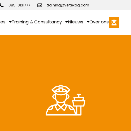
085-0131777
training@vertexdg.com
ces
Training & Consultancy
Nieuws
Over ons