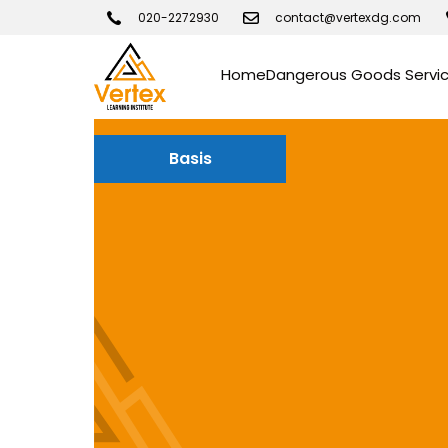
020-2272930
contact@vertexdg.com
Home
Dangerous Goods Servi
Basis