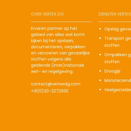
OVER VERTEX DG
DIENSTEN VERTE
Ervaren partner op het
Opslag gevaa
gebied van alles wat komt
Transport gev
kijken bij het opslaan,
stoffen
documenteren, verpakken
en vervoeren van gevaarlijke
Ompakken ge
stoffen volgens alle
stoffen
geldende (inter)nationale
Droogijs
wet- en regelgeving.
Monsterzend
contact@vertexdg.com
Veelgesteld
+31(0)20-2272930