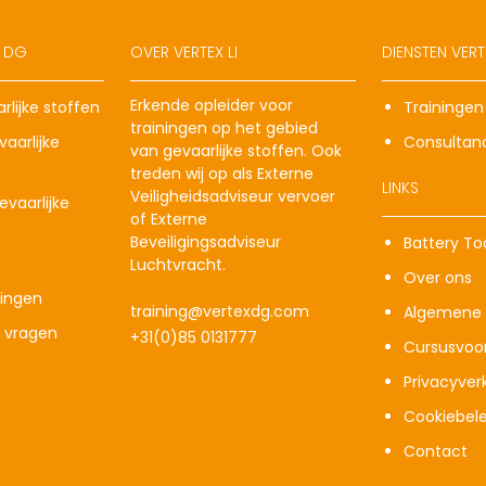
X DG
OVER VERTEX LI
DIENSTEN VERTE
Erkende opleider voor
rlijke stoffen
Trainingen
trainingen op het gebied
aarlijke
Consultan
van gevaarlijke stoffen. Ook
treden wij op als Externe
LINKS
Veiligheidsadviseur vervoer
vaarlijke
of Externe
Beveiligingsadviseur
Battery To
Luchtvracht.
Over ons
ingen
training@vertexdg.com
Algemene 
e vragen
+31(0)85 0131777
Cursusvoo
Privacyverk
Cookiebele
Contact