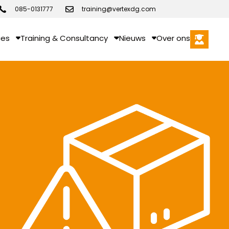
085-0131777
training@vertexdg.com
ces
Training & Consultancy
Nieuws
Over ons