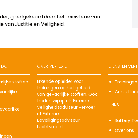
eider, goedgekeurd door het ministerie van
 van Justitie en Veiligheid.
X DG
OVER VERTEX LI
DIENSTEN VERTE
Erkende opleider voor
rlijke stoffen
Trainingen
trainingen op het gebied
aarlijke
Consultan
van gevaarlijke stoffen. Ook
treden wij op als Externe
LINKS
Veiligheidsadviseur vervoer
vaarlijke
of Externe
Beveiligingsadviseur
Battery To
Luchtvracht.
Over ons
ingen