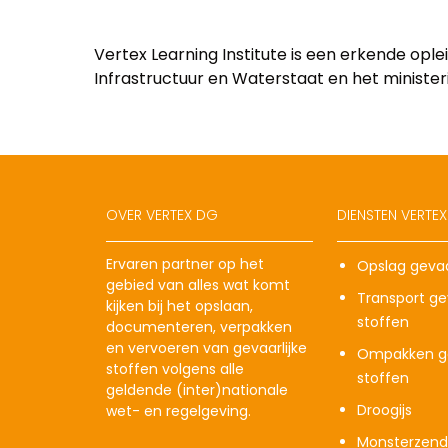
Vertex Learning Institute is een erkende opl
Infrastructuur en Waterstaat en het ministerie
OVER VERTEX DG
DIENSTEN VERTE
Ervaren partner op het
Opslag gevaa
gebied van alles wat komt
Transport gev
kijken bij het opslaan,
stoffen
documenteren, verpakken
en vervoeren van gevaarlijke
Ompakken ge
stoffen volgens alle
stoffen
geldende (inter)nationale
Droogijs
wet- en regelgeving.
Monsterzend