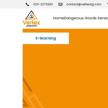
020-2272930
contact@vertexdg.com
Home
Dangerous Goods Servi
E-learning