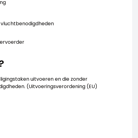
ing
r vluchtbenodigdheden
Vervoerder
?
ligingstaken uitvoeren en die zonder
igdheden. (Uitvoeringsverordening (EU)