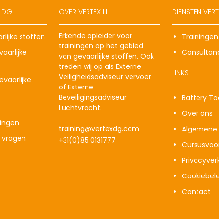
X DG
OVER VERTEX LI
DIENSTEN VERTE
Erkende opleider voor
rlijke stoffen
Trainingen
trainingen op het gebied
aarlijke
Consultan
van gevaarlijke stoffen. Ook
treden wij op als Externe
LINKS
Veiligheidsadviseur vervoer
vaarlijke
of Externe
Beveiligingsadviseur
Battery To
Luchtvracht.
Over ons
ingen
training@vertexdg.com
Algemene 
e vragen
+31(0)85 0131777
Cursusvoo
Privacyverk
Cookiebele
Contact