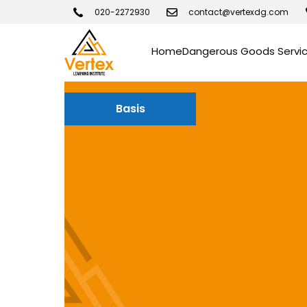
020-2272930
contact@vertexdg.com
Home
Dangerous Goods Servi
Basis