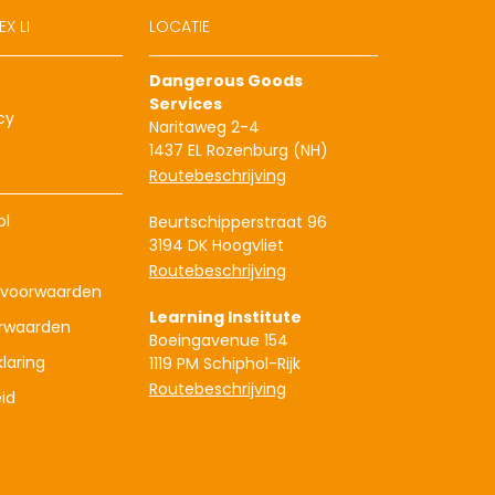
X LI
LOCATIE
Dangerous Goods
Services
cy
Naritaweg 2-4
1437 EL Rozenburg (NH)
Routebeschrijving
ol
Beurtschipperstraat 96
3194 DK Hoogvliet
Routebeschrijving
voorwaarden
Learning Institute
rwaarden
Boeingavenue 154
laring
1119 PM Schiphol-Rijk
Routebeschrijving
id