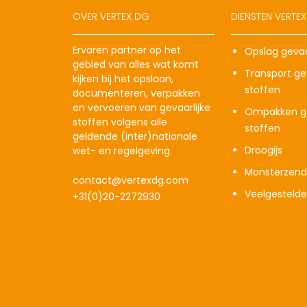
OVER VERTEX DG
DIENSTEN VERTE
Ervaren partner op het
Opslag gevaa
gebied van alles wat komt
Transport gev
kijken bij het opslaan,
stoffen
documenteren, verpakken
en vervoeren van gevaarlijke
Ompakken ge
stoffen volgens alle
stoffen
geldende (inter)nationale
Droogijs
wet- en regelgeving.
Monsterzend
contact@vertexdg.com
Veelgesteld
+31(0)20-2272930