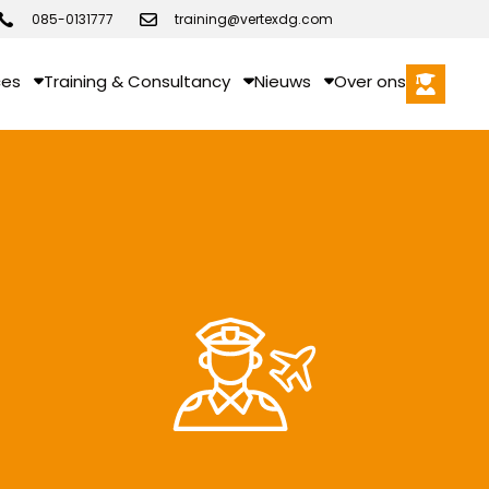
085-0131777
training@vertexdg.com
ces
Training & Consultancy
Nieuws
Over ons