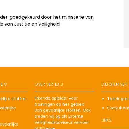
eider, goedgekeurd door het ministerie van
 van Justitie en Veiligheid.
X DG
OVER VERTEX LI
DIENSTEN VERTE
Erkende opleider voor
rlijke stoffen
Trainingen
trainingen op het gebied
aarlijke
Consultan
van gevaarlijke stoffen. Ook
treden wij op als Externe
LINKS
Veiligheidsadviseur vervoer
vaarlijke
of Externe