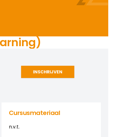
earning)
INSCHRIJVEN
Cursusmateriaal
n.v.t.