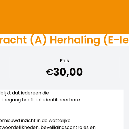
acht (A) Herhaling (E-l
Prijs
30,00
€
blijkt dat iedereen die
e toegang heeft tot identificeerbare
ernieuwd inzicht in de wettelijke
twoordelijkheden, beveiligingscontroles en