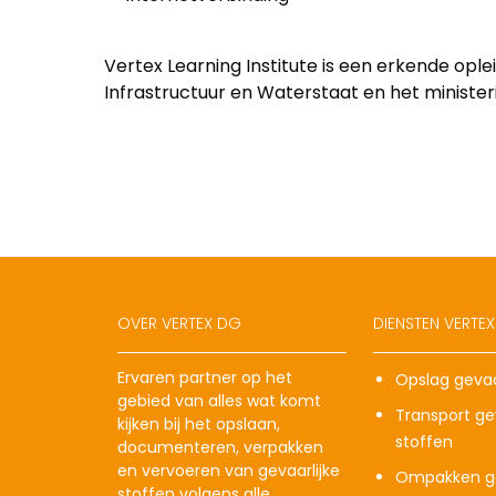
Vertex Learning Institute is een erkende opl
Infrastructuur en Waterstaat en het ministerie
OVER VERTEX DG
DIENSTEN VERTE
Ervaren partner op het
Opslag gevaa
gebied van alles wat komt
Transport gev
kijken bij het opslaan,
stoffen
documenteren, verpakken
en vervoeren van gevaarlijke
Ompakken ge
stoffen volgens alle