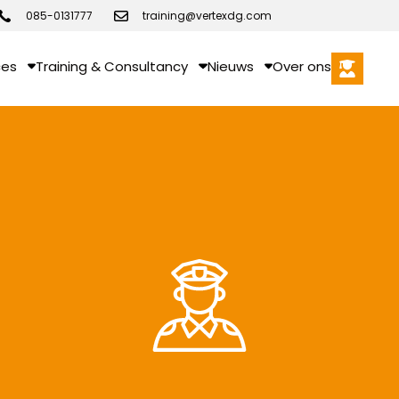
085-0131777
training@vertexdg.com
ces
Training & Consultancy
Nieuws
Over ons