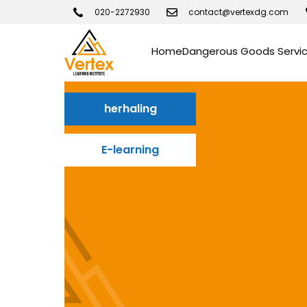
020-2272930
contact@vertexdg.com
Home
Dangerous Goods Servi
herhaling
E-learning